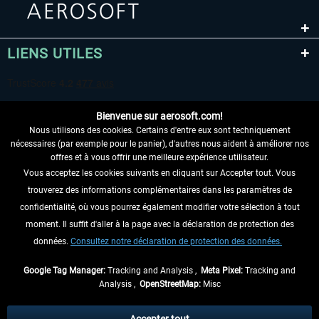
LIENS UTILES
Bienvenue sur aerosoft.com!
Nous utilisons des cookies. Certains d'entre eux sont techniquement
nécessaires (par exemple pour le panier), d'autres nous aident à améliorer nos
offres et à vous offrir une meilleure expérience utilisateur.
Vous acceptez les cookies suivants en cliquant sur Accepter tout. Vous
RENONCER AU CONTRAT ICI
trouverez des informations complémentaires dans les paramètres de
INFORMATIONS
confidentialité, où vous pourrez également modifier votre sélection à tout
moment. Il suffit d'aller à la page avec la déclaration de protection des
NE MANQUEZ PAS LES DERNIÈRES
données.
Consultez notre déclaration de protection des données.
NOUVELLES
Google Tag Manager:
Tracking and Analysis ,
Meta Pixel:
Tracking and
Analysis ,
OpenStreetMap:
Misc
* Tous les prix sont indiqués TVA légale comprise, hors
frais de port
et, le cas
échéant, frais de remboursement, si aucune description contraire.