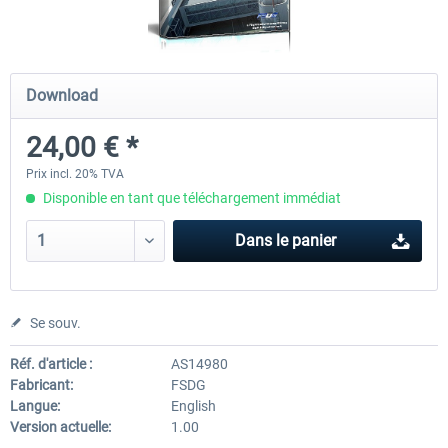
FSDG - Sharm El-Sheikh XP
FSDG - Dakar XP
Download
24,00 € *
15,60 € *
15,60 € *
Prix incl. 20% TVA
Disponible en tant que téléchargement immédiat
Dans le panier
Se souv.
Réf. d'article :
AS14980
Fabricant:
FSDG
Langue:
English
Version actuelle:
1.00