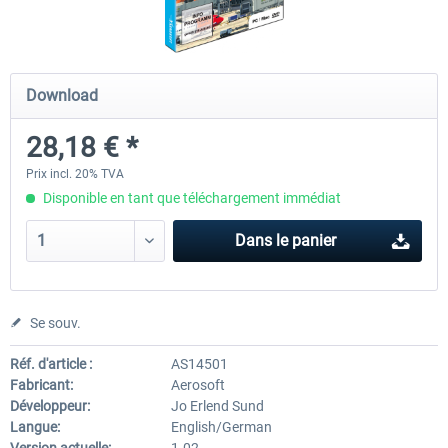
Airport Berlin Brandenburg V2 XP
Airport Zurich V2.0 XP
Download
28,18 € *
30,20 € *
26,17 € *
Prix incl. 20% TVA
Disponible en tant que téléchargement immédiat
Dans le panier
Se souv.
Réf. d'article :
AS14501
Fabricant:
Aerosoft
Développeur:
Jo Erlend Sund
Langue:
English/German