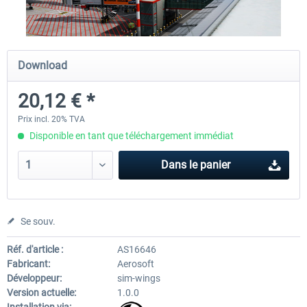
Airport Berlin Brandenburg V2 XP
Airport Zurich V2.0 XP
Download
20,12 € *
30,20 € *
26,17 € *
Prix incl. 20% TVA
Disponible en tant que téléchargement immédiat
Dans le panier
Se souv.
Réf. d'article :
AS16646
Fabricant:
Aerosoft
Développeur:
sim-wings
Version actuelle:
1.0.0