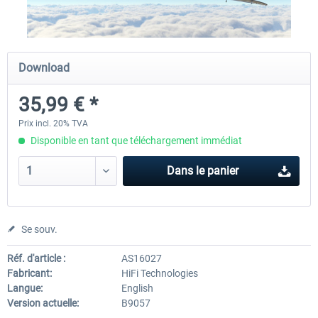
Traffic Global for X-Plane 12/11 (Mac)
FSDG - Flight Suite Pro
Download
35,99 € *
44,95 € *
10,07 € *
Prix incl. 20% TVA
Disponible en tant que téléchargement immédiat
Dans le panier
Se souv.
Réf. d'article :
AS16027
Fabricant:
HiFi Technologies
Langue:
English
Version actuelle:
B9057