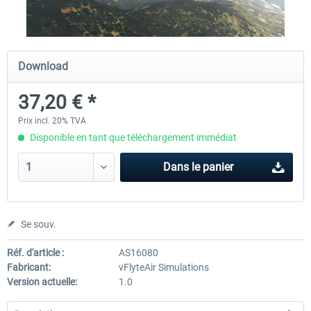
X-Plane.org - King Air 350 XP12
X-Plane.org - Cessna 172M 
Download
Series XP12
37,20 € *
54,41 € *
33,23 € *
Prix incl. 20% TVA
Disponible en tant que téléchargement immédiat
Dans le panier
Se souv.
Réf. d'article :
AS16080
Fabricant:
vFlyteAir Simulations
Version actuelle:
1.0