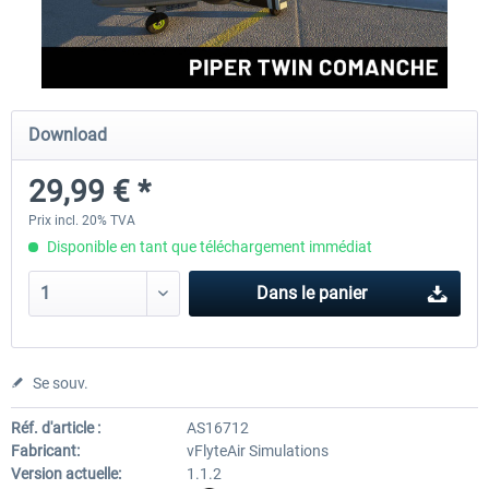
FlightSim Studio - E-Jets 170/175
Aerosoft Aircraft A340-600
Download
40,29 € *
80,66 € *
29,99 € *
Prix incl. 20% TVA
Disponible en tant que téléchargement immédiat
Dans le panier
Se souv.
Réf. d'article :
AS16712
Fabricant:
vFlyteAir Simulations
Version actuelle:
1.1.2