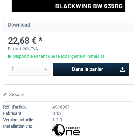
FlightSim Studio - E-Jets 170/175
Aerosoft Aircraft A340-600
Download
22,68 € *
40,29 € *
80,66 € *
Prix incl. 20% TVA
Disponible en tant que téléchargement immédiat
Dans le panier
Se souv.
Réf. d'article :
AS16067
Fabricant:
Orbx
Version actuelle:
1.2.0
Installation via: