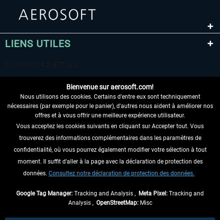
LIENS UTILES
Bienvenue sur aerosoft.com!
Nous utilisons des cookies. Certains d'entre eux sont techniquement
nécessaires (par exemple pour le panier), d'autres nous aident à améliorer nos
offres et à vous offrir une meilleure expérience utilisateur.
Vous acceptez les cookies suivants en cliquant sur Accepter tout. Vous
RENONCER AU CONTRAT ICI
trouverez des informations complémentaires dans les paramètres de
INFORMATIONS
confidentialité, où vous pourrez également modifier votre sélection à tout
moment. Il suffit d'aller à la page avec la déclaration de protection des
NE MANQUEZ PAS LES DERNIÈRES
données.
Consultez notre déclaration de protection des données.
NOUVELLES
Google Tag Manager:
Tracking and Analysis ,
Meta Pixel:
Tracking and
Analysis ,
OpenStreetMap:
Misc
* Tous les prix sont indiqués TVA légale comprise, hors
frais de port
et, le cas