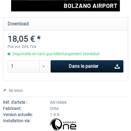
Aerosoft Airport Cologne/Bonn
sim-wings Hamburg
Download
18,05 € *
18,10 € *
20,12 € *
Prix incl. 20% TVA
Disponible en tant que téléchargement immédiat
Dans le panier
Se souv.
Réf. d'article :
AS16066
Fabricant:
Orbx
Version actuelle:
1.0.0
Installation via: