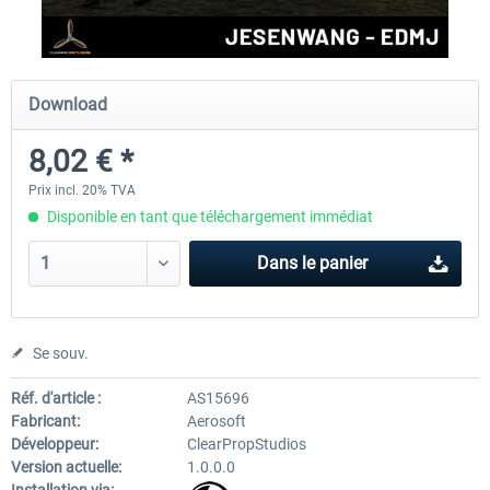
Aerosoft Airport Cologne/Bonn
sim-wings Hamburg
Download
8,02 € *
18,10 € *
20,12 € *
Prix incl. 20% TVA
Disponible en tant que téléchargement immédiat
Dans le panier
Se souv.
Réf. d'article :
AS15696
Fabricant:
Aerosoft
Développeur:
ClearPropStudios
Version actuelle:
1.0.0.0