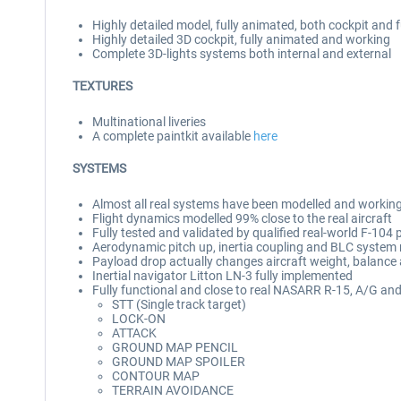
Highly detailed model, fully animated, both cockpit and 
Highly detailed 3D cockpit, fully animated and working
Complete 3D-lights systems both internal and external
TEXTURES
Multinational liveries
A complete paintkit available
here
SYSTEMS
Almost all real systems have been modelled and working 
Flight dynamics modelled 99% close to the real aircraft
Fully tested and validated by qualified real-world F-104 p
Aerodynamic pitch up, inertia coupling and BLC system
Payload drop actually changes aircraft weight, balance 
Inertial navigator Litton LN-3 fully implemented
Fully functional and close to real NASARR R-15, A/G an
STT (Single track target)
LOCK-ON
ATTACK
GROUND MAP PENCIL
GROUND MAP SPOILER
CONTOUR MAP
TERRAIN AVOIDANCE