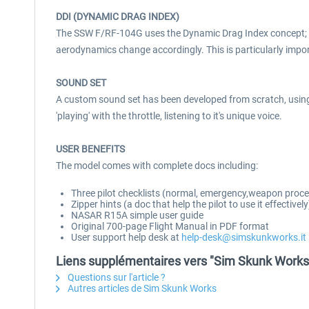
DDI (DYNAMIC DRAG INDEX)
The SSW F/RF-104G uses the Dynamic Drag Index concept; i.e
aerodynamics change accordingly. This is particularly impor
SOUND SET
A custom sound set has been developed from scratch, using li
'playing' with the throttle, listening to it's unique voice.
USER BENEFITS
The model comes with complete docs including:
Three pilot checklists (normal, emergency,weapon proc
Zipper hints (a doc that help the pilot to use it effectively
NASAR R15A simple user guide
Original 700-page Flight Manual in PDF format
User support help desk at
help-desk@simskunkworks.it
Liens supplémentaires vers "Sim Skunk Work
Questions sur l'article ?
Autres articles de Sim Skunk Works