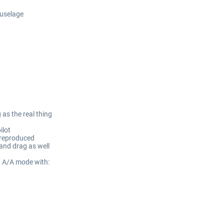
fuselage
as the real thing
ilot
 reproduced
and drag as well
d A/A mode with: