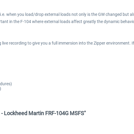
. when you load/drop external loads not only is the GW changed but also
tant in the F-104 where external loads affect greatly the dynamic behavi
ve recording to give you a full immersion into the Zipper environment. If
edures)
)
s - Lockheed Martin FRF-104G MSFS"