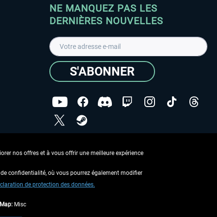
NE MANQUEZ PAS LES
DERNIÈRES NOUVELLES
S'ABONNER
ées
J'ai lu la
Déclaration de protection des données
.
rer nos offres et à vous offrir une meilleure expérience
Copyright © Aerosoft GmbH - Tous droits réservés
de confidentialité, où vous pourrez également modifier
claration de protection des données.
tMap:
Misc