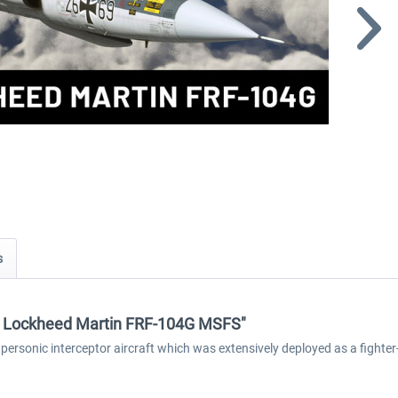
s
s - Lockheed Martin FRF-104G MSFS"
upersonic interceptor aircraft which was extensively deployed as a fighte