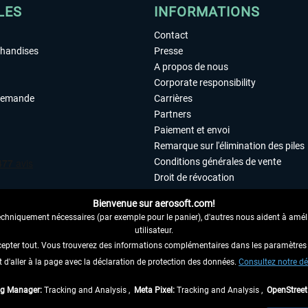
LES
INFORMATIONS
Contact
chandises
Presse
A propos de nous
Corporate responsibility
demande
Carrières
Partners
Paiement et envoi
Remarque sur l'élimination des piles
Conditions générales de vente
Droit de révocation
Déclaration de protection des donn
Bienvenue sur aerosoft.com!
Accessibilité
echniquement nécessaires (par exemple pour le panier), d'autres nous aident à amélio
Mentions légales
utilisateur.
cepter tout. Vous trouverez des informations complémentaires dans les paramètres 
it d'aller à la page avec la déclaration de protection des données.
 AU CONTRAT ICI
Consultez notre dé
ag Manager:
Tracking and Analysis ,
Meta Pixel:
Tracking and Analysis ,
OpenStree