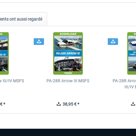
ients ont aussi regardé
 III/IV MSFS
PA-28R Arrow III MSFS
PA-28R Arro
III/I
€ *
38,95 € *