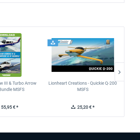
w III & Turbo Arrow
Lionheart Creations - Quickie Q-200
Just F
V Bundle MSFS
MSFS
55,95 € *
25,20 € *