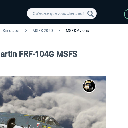
ht Simulator
MSFS 2020
MSFS Avions
artin FRF-104G MSFS