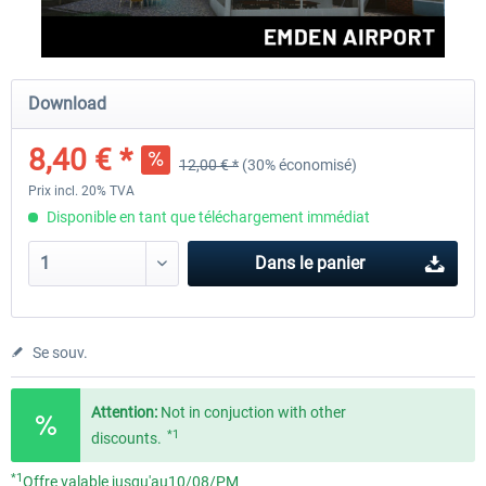
Aerosoft Airport Cologne/Bonn
sim-wings Hamburg
Download
8,40 € *
12,00 € *
(30% économisé)
18,10 € *
20,12 € *
Prix incl. 20% TVA
Disponible en tant que téléchargement immédiat
Dans le panier
Se souv.
Attention:
Not in conjuction with other
*1
discounts.
*1
Offre valable jusqu'au10/08/PM