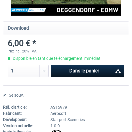
Aerosoft Airport Cologne/Bonn
sim-wings Hamburg
Download
6,00 € *
18,10 € *
20,12 € *
Prix incl. 20% TVA
Disponible en tant que téléchargement immédiat
Dans le panier
Se souv.
Réf. d'article :
AS15979
Fabricant:
Aerosoft
Développeur:
Stairport Sceneries
Version actuelle:
1.0.0