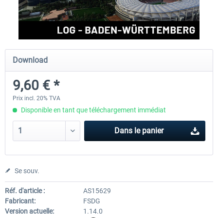
Aerosoft Airport Cologne/Bonn
sim-wings Hamburg
Download
18,10 € *
20,12 € *
9,60 € *
Prix incl. 20% TVA
Disponible en tant que téléchargement immédiat
Dans le panier
Se souv.
Réf. d'article :
AS15629
Fabricant:
FSDG
Version actuelle:
1.14.0