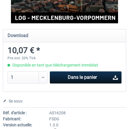
Aerosoft Airport Cologne/Bonn
sim-wings Hamburg
Download
18,10 € *
20,12 € *
10,07 € *
Prix incl. 20% TVA
Disponible en tant que téléchargement immédiat
Dans le panier
Se souv.
Réf. d'article :
AS16208
Fabricant:
FSDG
Version actuelle:
1.3.0