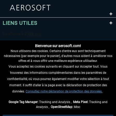
LIENS UTILES
Bienvenue sur aerosoft.com!
Nous utilisons des cookies. Certains d'entre eux sont techniquement
nécessaires (par exemple pour le panier), d'autres nous aident à améliorer nos
offres et à vous offrir une meilleure expérience utilisateur.
Vous acceptez les cookies suivants en cliquant sur Accepter tout. Vous
RENONCER AU CONTRAT ICI
trouverez des informations complémentaires dans les paramètres de
INFORMATIONS
confidentialité, où vous pourrez également modifier votre sélection à tout
moment. Il suffit d'aller à la page avec la déclaration de protection des
NE MANQUEZ PAS LES DERNIÈRES
données.
Consultez notre déclaration de protection des données.
NOUVELLES
Google Tag Manager:
Tracking and Analysis ,
Meta Pixel:
Tracking and
Analysis ,
OpenStreetMap:
Misc
* Tous les prix sont indiqués TVA légale comprise, hors
frais de port
et, le cas