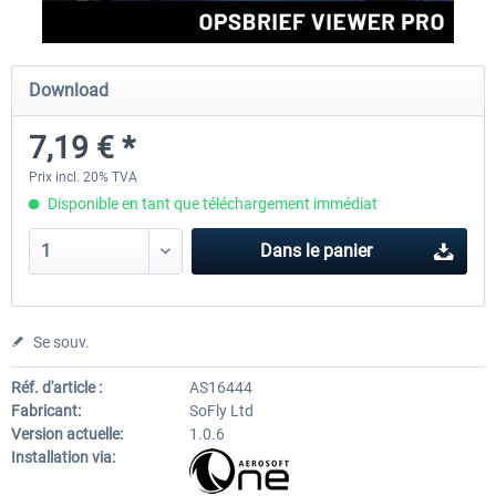
rkApps - FSRealistic Pro MSFS
Aerosoft Tool Simple Traf
Download
7,19 € *
33,60 € *
15,00 € *
Prix incl. 20% TVA
Disponible en tant que téléchargement immédiat
Dans le panier
Se souv.
Réf. d'article :
AS16444
Fabricant:
SoFly Ltd
Version actuelle:
1.0.6
Installation via: