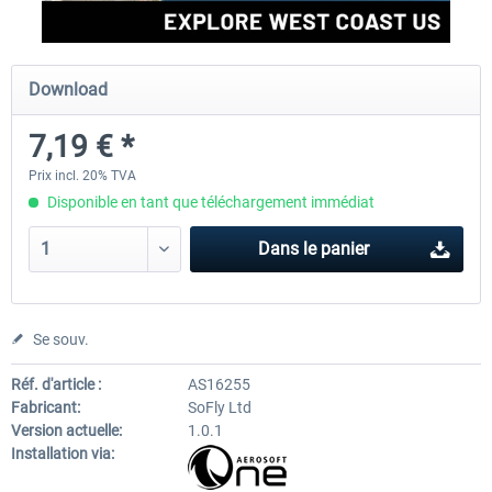
Perfect Flight - Flying Germany MSFS
Perfect Flight - FS Explorer -
Download
Italy MSFS
7,19 € *
15,00 € *
17,40 € *
Prix incl. 20% TVA
Disponible en tant que téléchargement immédiat
Dans le panier
Se souv.
Réf. d'article :
AS16255
Fabricant:
SoFly Ltd
Version actuelle:
1.0.1
Installation via: