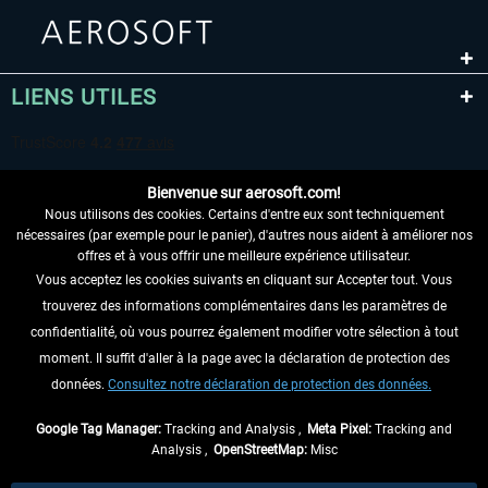
LIENS UTILES
Bienvenue sur aerosoft.com!
Nous utilisons des cookies. Certains d'entre eux sont techniquement
nécessaires (par exemple pour le panier), d'autres nous aident à améliorer nos
offres et à vous offrir une meilleure expérience utilisateur.
Vous acceptez les cookies suivants en cliquant sur Accepter tout. Vous
RENONCER AU CONTRAT ICI
trouverez des informations complémentaires dans les paramètres de
INFORMATIONS
confidentialité, où vous pourrez également modifier votre sélection à tout
moment. Il suffit d'aller à la page avec la déclaration de protection des
NE MANQUEZ PAS LES DERNIÈRES
données.
Consultez notre déclaration de protection des données.
NOUVELLES
Google Tag Manager:
Tracking and Analysis ,
Meta Pixel:
Tracking and
Analysis ,
OpenStreetMap:
Misc
* Tous les prix sont indiqués TVA légale comprise, hors
frais de port
et, le cas