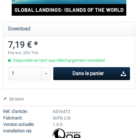
Perfect Flight - Flying Germany MSFS
Perfect Flight - FS Explorer -
Download
Italy MSFS
7,19 € *
15,00 € *
17,40 € *
Prix incl. 20% TVA
Disponible en tant que téléchargement immédiat
Dans le panier
Se souv.
Réf. d'article :
AS16472
Fabricant:
SoFly Ltd
Version actuelle:
1.0.0
Installation via: