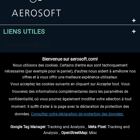
LIENS UTILES
Bienvenue sur aerosoft.com!
Nous utilisons des cookies. Certains d'entre eux sont techniquement
nécessaires (par exemple pour le panier), d'autres nous aident à améliorer nos
offres et à vous offrir une meilleure expérience utilisateur.
Vous acceptez les cookies suivants en cliquant sur Accepter tout. Vous
RENONCER AU CONTRAT ICI
trouverez des informations complémentaires dans les paramètres de
INFORMATIONS
confidentialité, où vous pourrez également modifier votre sélection à tout
moment. Il suffit d'aller à la page avec la déclaration de protection des
NE MANQUEZ PAS LES DERNIÈRES
données.
Consultez notre déclaration de protection des données.
NOUVELLES
Google Tag Manager:
Tracking and Analysis ,
Meta Pixel:
Tracking and
Analysis ,
OpenStreetMap:
Misc
* Tous les prix sont indiqués TVA légale comprise, hors
frais de port
et, le cas