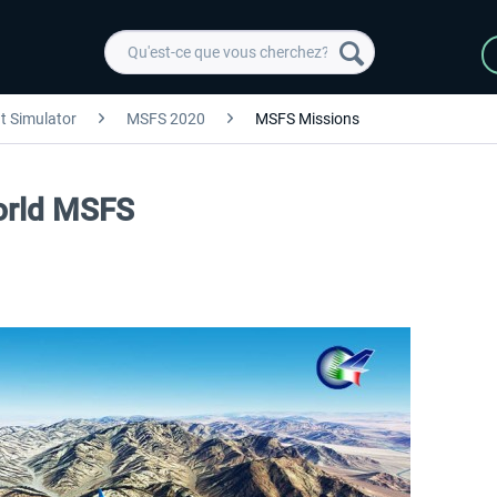
ht Simulator
MSFS 2020
MSFS Missions
World MSFS