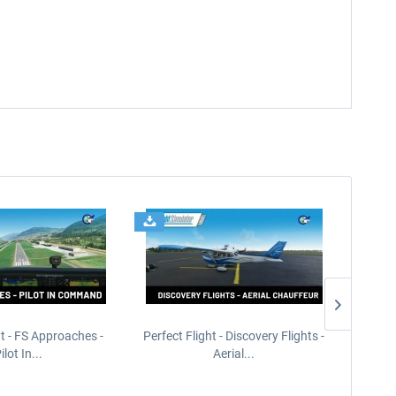
ht - FS Approaches -
Perfect Flight - Discovery Flights -
Perfe
ilot In...
Aerial...