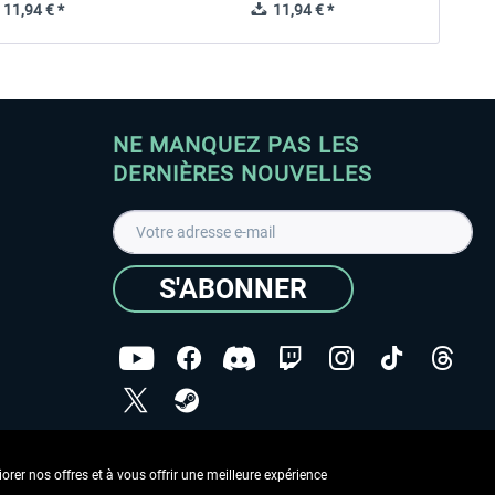
11,94 € *
11,94 € *
NE MANQUEZ PAS LES
DERNIÈRES NOUVELLES
S'ABONNER
ées
J'ai lu la
Déclaration de protection des données
.
rer nos offres et à vous offrir une meilleure expérience
Copyright © Aerosoft GmbH - Tous droits réservés