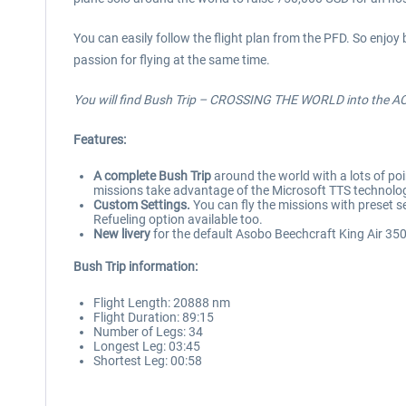
You can easily follow the flight plan from the PFD. So enjoy 
passion for flying at the same time.
You will find Bush Trip – CROSSING THE WORLD into the A
Features:
A complete Bush Trip
around the world with a lots of poin
missions take advantage of the Microsoft TTS technology 
Custom Settings.
You can fly the missions with preset se
Refueling option available too.
New livery
for the default Asobo Beechcraft King Air 350 
Bush Trip information:
Flight Length: 20888 nm
Flight Duration: 89:15
Number of Legs: 34
Longest Leg: 03:45
Shortest Leg: 00:58