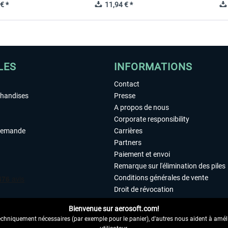
€ *
11,94 € *
LES
INFORMATIONS
Contact
chandises
Presse
A propos de nous
Corporate responsibility
demande
Carrières
Partners
Paiement et envoi
Remarque sur l'élimination des piles
Conditions générales de vente
Droit de révocation
Déclaration de protection des donn
Bienvenue sur aerosoft.com!
Accessibilité
echniquement nécessaires (par exemple pour le panier), d'autres nous aident à amélio
Mentions légales