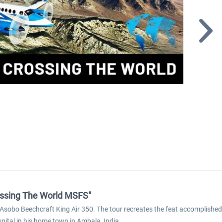
Crossing The World MSFS"
lt Asobo Beechcraft King Air 350. The tour recreates the feat accomplishe
pital in his home town in Ambala, India.