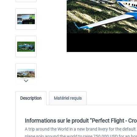
Description
Matériel requis
Informations sur le produit "Perfect Flight - 
A trip around the World in a new brand livery for the defau
plane solo around the world to raise 750,000 USD for an hos