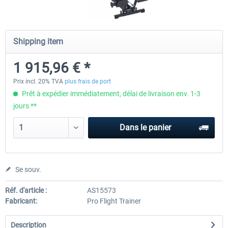
Honeycomb - Foxtrot Aviation Stick
Pro Flight Trainer - PUMA X A
Shipping item
Snap Action
1 915,96 € *
151,25 € *
2 168,06 € *
Prix incl. 20% TVA
plus frais de port
Prêt à expédier immédiatement, délai de livraison env. 1-3
jours **
Dans le panier
Se souv.
Réf. d'article :
AS15573
Fabricant:
Pro Flight Trainer
Description