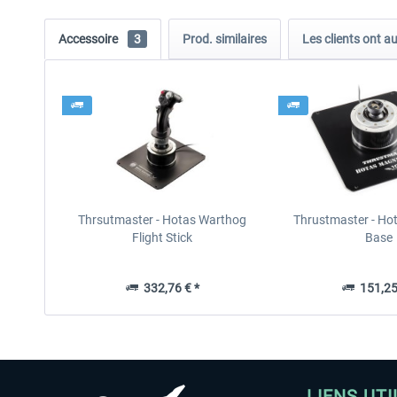
Accessoire
3
Prod. similaires
Les clients ont a
Thrsutmaster - Hotas Warthog
Thrustmaster - Ho
Flight Stick
Base
332,76 € *
151,25
LIENS UTI