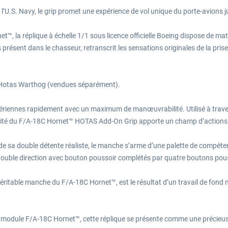
’U.S. Navy, le grip promet une expérience de vol unique du porte-avions j
™, la réplique à échelle 1/1 sous licence officielle Boeing dispose de ma
résent dans le chasseur, retranscrit les sensations originales de la prise 
 Hotas Warthog (vendues séparément).
es aériennes rapidement avec un maximum de manœuvrabilité. Utilisé à trav
ersatilité du F/A-18C Hornet™ HOTAS Add-On Grip apporte un champ d’acti
de sa double détente réaliste, le manche s’arme d’une palette de compét
double direction avec bouton poussoir complétés par quatre boutons pouss
véritable manche du F/A-18C Hornet™, est le résultat d’un travail de fond 
le module F/A-18C Hornet™, cette réplique se présente comme une précie