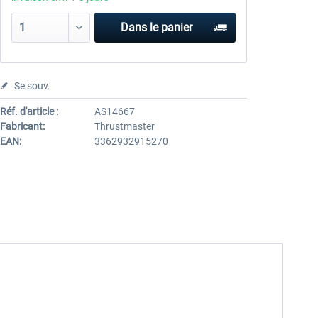
Dans le panier
Se souv.
Réf. d'article :
AS14667
Fabricant:
Thrustmaster
EAN:
3362932915270