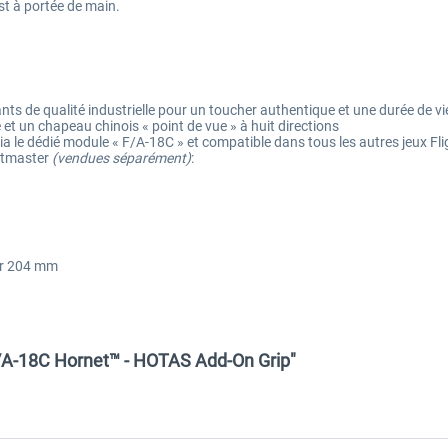
est à portée de main.
ts de qualité industrielle pour un toucher authentique et une durée de vi
 et un chapeau chinois « point de vue » à huit directions
a le dédié module « F/A-18C » et compatible dans tous les autres jeux Fli
ustmaster
(
vendues séparément)
:
ur 204 mm
F/A-18C Hornet™ - HOTAS Add-On Grip"