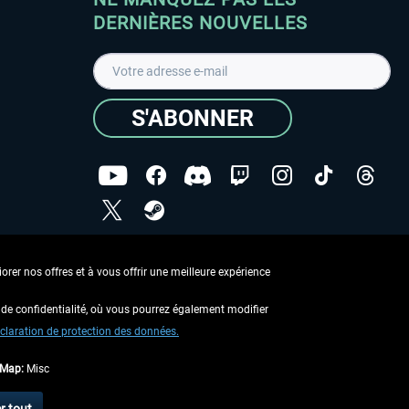
DERNIÈRES NOUVELLES
S'ABONNER
ées
J'ai lu la
Déclaration de protection des données
.
rer nos offres et à vous offrir une meilleure expérience
Copyright © Aerosoft GmbH - Tous droits réservés
de confidentialité, où vous pourrez également modifier
claration de protection des données.
tMap:
Misc
 aucune description contraire.