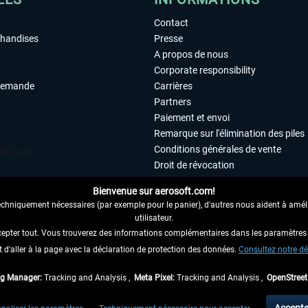
Contact
chandises
Presse
A propos de nous
Corporate responsibility
demande
Carrières
Partners
Paiement et envoi
Remarque sur l'élimination des piles
Conditions générales de vente
Droit de révocation
Déclaration de protection des donn
Bienvenue sur aerosoft.com!
Accessibilité
echniquement nécessaires (par exemple pour le panier), d'autres nous aident à amélio
Mentions légales
utilisateur.
cepter tout. Vous trouverez des informations complémentaires dans les paramètres 
it d'aller à la page avec la déclaration de protection des données.
 AU CONTRAT ICI
Consultez notre dé
ag Manager:
Tracking and Analysis ,
Meta Pixel:
Tracking and Analysis ,
OpenStree
 TVA légale comprise, hors
frais de port
et, le cas échéant, frais de remboursement, si