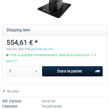
Honeycomb - Foxtrot Aviation Stick
Pro Flight Trainer - PUMA X A
Snap Action
Shipping item
151,25 € *
2 168,06 € *
554,61 € *
Prix incl. 20% TVA
plus frais de port
Prêt à expédier immédiatement, délai de livraison env. 1-3
jours **
Dans le panier
Se souv.
Réf. d'article :
AS16142
Fabricant:
Thrustmaster