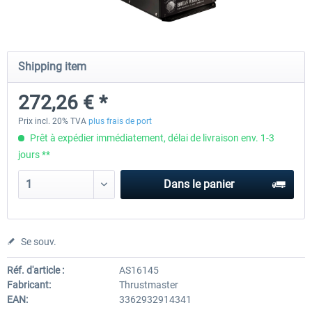
Honeycomb - Bravo Throttle Quadrant
Honeycomb Yoke & Throttle 
Shipping item
272,26 € *
252,09 € *
463,86 € *
Prix incl. 20% TVA
plus frais de port
Prêt à expédier immédiatement, délai de livraison env. 1-3
jours **
Dans le panier
Se souv.
Réf. d'article :
AS16145
Fabricant:
Thrustmaster
EAN:
3362932914341