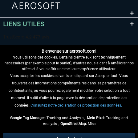
LIENS UTILES
Bienvenue sur aerosoft.com!
Nous utilisons des cookies. Certains d'entre eux sont techniquement
nécessaires (par exemple pour le panier), d'autres nous aident à améliorer nos
offres et à vous offrir une meilleure expérience utilisateur.
Vous acceptez les cookies suivants en cliquant sur Accepter tout. Vous
RENONCER AU CONTRAT ICI
trouverez des informations complémentaires dans les paramètres de
INFORMATIONS
confidentialité, où vous pourrez également modifier votre sélection à tout
moment. Il suffit d'aller à la page avec la déclaration de protection des
NE MANQUEZ PAS LES DERNIÈRES
données.
Consultez notre déclaration de protection des données.
NOUVELLES
Google Tag Manager:
Tracking and Analysis ,
Meta Pixel:
Tracking and
Analysis ,
OpenStreetMap:
Misc
* Tous les prix sont indiqués TVA légale comprise, hors
frais de port
et, le cas
échéant, frais de remboursement, si aucune description contraire.