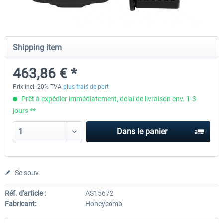
Honeycomb - Alpha Flight Controls
Honeycomb Complete Bun
Shipping item
463,86 € *
242,01 € *
776,46 € *
Prix incl. 20% TVA
plus frais de port
Prêt à expédier immédiatement, délai de livraison env. 1-3
jours **
Dans le panier
Se souv.
Réf. d'article :
AS15672
Fabricant:
Honeycomb