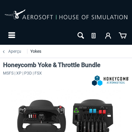
Aperçu
Yokes
Honeycomb Yoke & Throttle Bundle
MSFS | XP | P3D | FSX