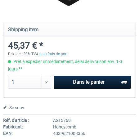
Honeycomb - Flight Sim USB Hub
CockpitCrafters - Under-Des
Shipping item
45,37 € *
55,45 € *
50,41 € *
40,33 € *
Prix incl. 20% TVA
plus frais de port
Prêt à expédier immédiatement, délai de livraison env. 1-3
jours **
Dans le panier
Se souv.
Réf. d'article :
AS15769
Fabricant:
Honeycomb
EAN:
4039621003356