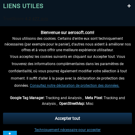
LIENS UTILES
Bienvenue sur aerosoft.com!
Nous utilisons des cookies. Certains d'entre eux sont techniquement
nécessaires (par exemple pour le panier), d'autres nous aident à améliorer nos
offres et à vous offrir une meilleure expérience utilisateur.
Vous acceptez les cookies suivants en cliquant sur Accepter tout. Vous
RENONCER AU CONTRAT ICI
trouverez des informations complémentaires dans les paramètres de
INFORMATIONS
confidentialité, où vous pourrez également modifier votre sélection à tout
moment. Il suffit d'aller à la page avec la déclaration de protection des
NE MANQUEZ PAS LES DERNIÈRES
données.
Consultez notre déclaration de protection des données.
NOUVELLES
Google Tag Manager:
Tracking and Analysis ,
Meta Pixel:
Tracking and
Analysis ,
OpenStreetMap:
Misc
* Tous les prix sont indiqués TVA légale comprise, hors
frais de port
et, le cas
échéant, frais de remboursement, si aucune description contraire.
Accepter tout
** S'applique aux envois vers l'Allemagne. Pour les autres pays, veuillez
Techniquement nécessaire pour accepter
consulter les
informations d'expédition
.