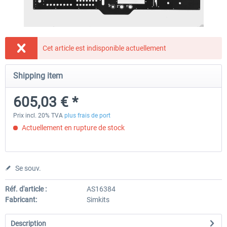
Honeycomb - Flight Sim USB Hub
CockpitCrafters - Under-Des
Cet article est indisponible actuellement
Shipping item
55,45 € *
50,41 € *
40,33 € *
605,03 € *
Prix incl. 20% TVA
plus frais de port
Actuellement en rupture de stock
Se souv.
Réf. d'article :
AS16384
Fabricant:
Simkits
Description