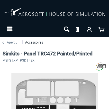
Aperçu
Accessoires
Simkits - Panel TRC472 Painted/Printed
MSFS | XP | P3D | FSX
-27