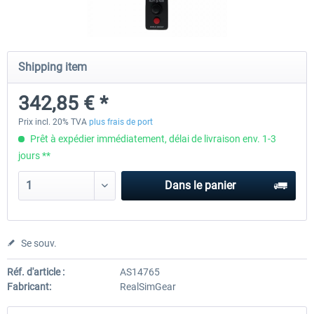
Honeycomb - Sierra TPM Module
Yawman Arrow
Shipping item
342,85 € *
251,08 € *
221,84 € *
Prix incl. 20% TVA
plus frais de port
Prêt à expédier immédiatement, délai de livraison env. 1-3
jours **
Dans le panier
Se souv.
Réf. d'article :
AS14765
Fabricant:
RealSimGear