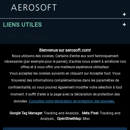
LIENS UTILES
Bienvenue sur aerosoft.com!
Nous utilisons des cookies. Certains d'entre eux sont techniquement
nécessaires (par exemple pour le panier), d'autres nous aident à améliorer nos
offres et à vous offrir une meilleure expérience utilisateur.
Vous acceptez les cookies suivants en cliquant sur Accepter tout. Vous
RENONCER AU CONTRAT ICI
trouverez des informations complémentaires dans les paramètres de
INFORMATIONS
confidentialité, où vous pourrez également modifier votre sélection à tout
moment. Il suffit d'aller à la page avec la déclaration de protection des
NE MANQUEZ PAS LES DERNIÈRES
données.
Consultez notre déclaration de protection des données.
NOUVELLES
Google Tag Manager:
Tracking and Analysis ,
Meta Pixel:
Tracking and
Analysis ,
OpenStreetMap:
Misc
* Tous les prix sont indiqués TVA légale comprise, hors
frais de port
et, le cas