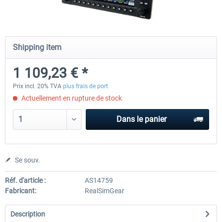
Honeycomb - Sierra TPM Module
Yawman Arrow
Shipping item
1 109,23 € *
251,08 € *
221,84 € *
Prix incl. 20% TVA
plus frais de port
Actuellement en rupture de stock
Dans le panier
Se souv.
Réf. d'article :
AS14759
Fabricant:
RealSimGear
Description