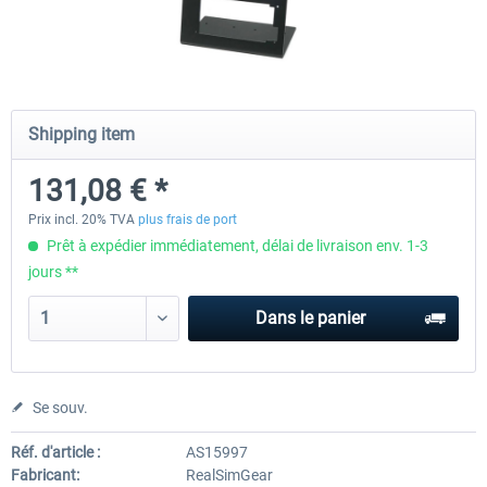
Honeycomb - Flight Sim USB Hub
CockpitCrafters - Under-Des
Shipping item
55,45 € *
50,41 € *
40,33 € *
131,08 € *
Prix incl. 20% TVA
plus frais de port
Prêt à expédier immédiatement, délai de livraison env. 1-3
jours **
Dans le panier
Se souv.
Réf. d'article :
AS15997
Fabricant:
RealSimGear