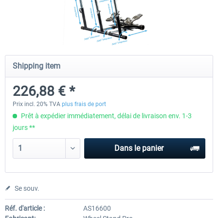
Wheel Stand Pro for Thrustmaster
Wheel Stand Pro Upgrade -
Hotas Warthog,...
Rudders Fastening
Shipping item
226,88 € *
46,80 € *
226,88 € *
Prix incl. 20% TVA
plus frais de port
Prêt à expédier immédiatement, délai de livraison env. 1-3
jours **
Dans le panier
Se souv.
Réf. d'article :
AS16600