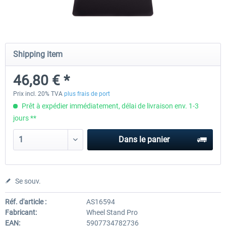
Wheel Stand Pro for Thrustmaster
Wheel Stand Pro Upgrade -
Hotas Warthog,...
Rudders Fastening
Shipping item
46,80 € *
226,88 € *
46,80 € *
Prix incl. 20% TVA
plus frais de port
Prêt à expédier immédiatement, délai de livraison env. 1-3
jours **
Dans le panier
Se souv.
Réf. d'article :
AS16594
Fabricant:
Wheel Stand Pro
EAN:
5907734782736