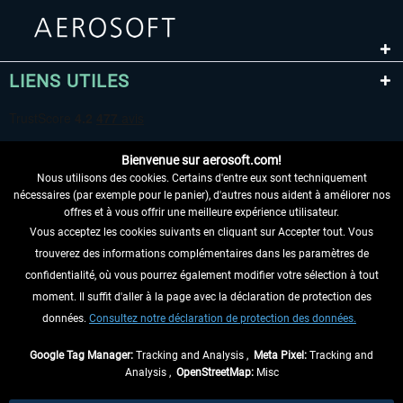
LIENS UTILES
Bienvenue sur aerosoft.com!
Nous utilisons des cookies. Certains d'entre eux sont techniquement
nécessaires (par exemple pour le panier), d'autres nous aident à améliorer nos
offres et à vous offrir une meilleure expérience utilisateur.
Vous acceptez les cookies suivants en cliquant sur Accepter tout. Vous
RENONCER AU CONTRAT ICI
trouverez des informations complémentaires dans les paramètres de
INFORMATIONS
confidentialité, où vous pourrez également modifier votre sélection à tout
moment. Il suffit d'aller à la page avec la déclaration de protection des
NE MANQUEZ PAS LES DERNIÈRES
données.
Consultez notre déclaration de protection des données.
NOUVELLES
Google Tag Manager:
Tracking and Analysis ,
Meta Pixel:
Tracking and
Analysis ,
OpenStreetMap:
Misc
* Tous les prix sont indiqués TVA légale comprise, hors
frais de port
et, le cas