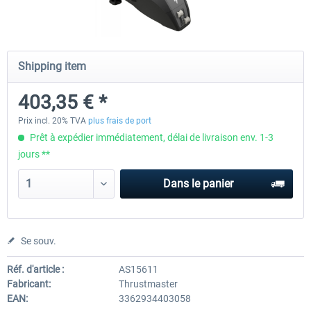
Honeycomb - Alpha Flight Controls
Honeycomb Complete Bun
Shipping item
403,35 € *
242,01 € *
776,46 € *
Prix incl. 20% TVA
plus frais de port
Prêt à expédier immédiatement, délai de livraison env. 1-3
jours **
Dans le panier
Se souv.
Réf. d'article :
AS15611
Fabricant:
Thrustmaster
EAN:
3362934403058