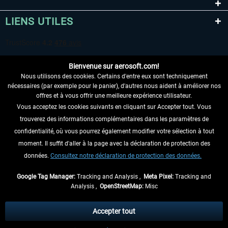
LIENS UTILES
Bienvenue sur aerosoft.com!
Nous utilisons des cookies. Certains d'entre eux sont techniquement
nécessaires (par exemple pour le panier), d'autres nous aident à améliorer nos
offres et à vous offrir une meilleure expérience utilisateur.
Vous acceptez les cookies suivants en cliquant sur Accepter tout. Vous
RENONCER AU CONTRAT ICI
trouverez des informations complémentaires dans les paramètres de
INFORMATIONS
confidentialité, où vous pourrez également modifier votre sélection à tout
moment. Il suffit d'aller à la page avec la déclaration de protection des
NE MANQUEZ PAS LES DERNIÈRES
données.
Consultez notre déclaration de protection des données.
NOUVELLES
Google Tag Manager:
Tracking and Analysis ,
Meta Pixel:
Tracking and
Analysis ,
OpenStreetMap:
Misc
* Tous les prix sont indiqués TVA légale comprise, hors
frais de port
et, le cas
échéant, frais de remboursement, si aucune description contraire.
Accepter tout
** S'applique aux envois vers l'Allemagne. Pour les autres pays, veuillez