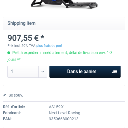
Wheel Stand Pro for Thrustmaster
Wheel Stand Pro Upgrade -
Shipping item
Hotas Warthog,...
Rudders Fastening
907,55 € *
226,88 € *
46,80 € *
Prix incl. 20% TVA
plus frais de port
Prêt à expédier immédiatement, délai de livraison env. 1-3
jours **
Dans le panier
Se souv.
Réf. d'article :
AS15991
Fabricant:
Next Level Racing
EAN:
9359668000213