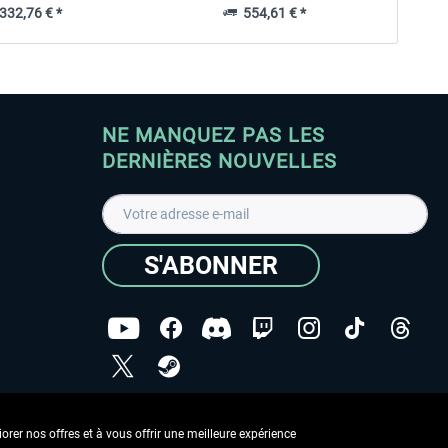
32,76 € *
554,61 € *
NE MANQUEZ PAS LES
DERNIÈRES NOUVELLES
S'ABONNER
ées
J'ai lu la
Déclaration de protection des données
.
rer nos offres et à vous offrir une meilleure expérience
Copyright © Aerosoft GmbH - Tous droits réservés