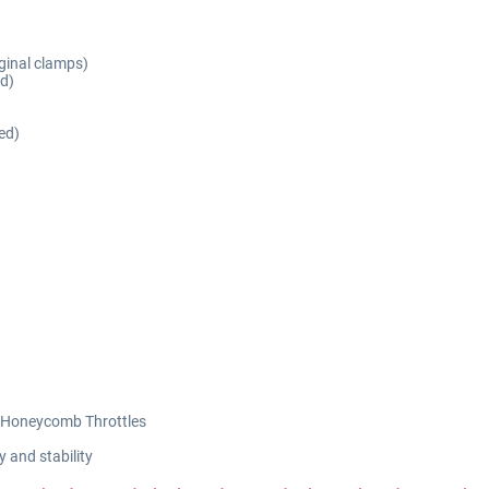
ginal clamps)
d)
ed)
d Honeycomb Throttles
y and stability