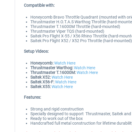
Compatible with:
Honeycomb Bravo Throttle Quadrant (mounted with ori
Thrustmaster H.O.T.A.S Warthog Throttle (hard-mounte
Thrustmaster T.16000M Throttle (hard-mounted)
Thrustmaster Viper TQS (hard-mounted)
Saitek Pro Flight X-55 / X56 Rhino Throttle (hard-mount
Saitek Pro Flight X52 / X52 Pro Throttle (hard-mounted)
Setup Videos:
Honeycomb:
Watch Here
Thrustmaster Warthog:
Watch Here
Thrustmaster T.16000M:
Watch Here
Saitek X52:
Watch Here
Saitek X56-F:
Watch Here
Saitek X55:
Watch Here
Features:
Strong and rigid construction
Specially designed to support Thrustmaster, Saitek an
Ready to work out of the box
Handcrafted full metal construction for lifetime durabilit