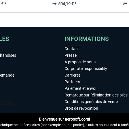
 € *
504,19 € *
3
LES
INFORMATIONS
Contact
chandises
Presse
A propos de nous
Corporate responsibility
demande
Carrières
Partners
Paiement et envoi
Remarque sur l'élimination des piles
Conditions générales de vente
Droit de révocation
Déclaration de protection des donn
Bienvenue sur aerosoft.com!
Accessibilité
echniquement nécessaires (par exemple pour le panier), d'autres nous aident à amélio
Mentions légales