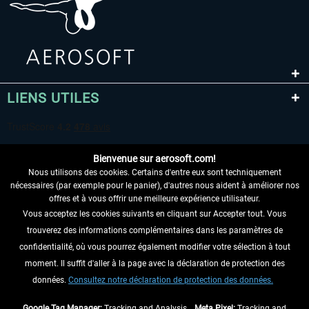
LIENS UTILES
Bienvenue sur aerosoft.com!
Nous utilisons des cookies. Certains d'entre eux sont techniquement
nécessaires (par exemple pour le panier), d'autres nous aident à améliorer nos
offres et à vous offrir une meilleure expérience utilisateur.
Vous acceptez les cookies suivants en cliquant sur Accepter tout. Vous
RENONCER AU CONTRAT ICI
trouverez des informations complémentaires dans les paramètres de
INFORMATIONS
confidentialité, où vous pourrez également modifier votre sélection à tout
moment. Il suffit d'aller à la page avec la déclaration de protection des
NE MANQUEZ PAS LES DERNIÈRES
données.
Consultez notre déclaration de protection des données.
NOUVELLES
Google Tag Manager:
Tracking and Analysis ,
Meta Pixel:
Tracking and