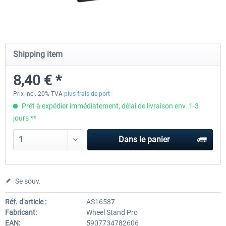
Wheel Stand Pro for Thrustmaster
Wheel Stand Pro Upgrade -
Hotas Warthog,...
Rudders Fastening
Shipping item
8,40 € *
226,88 € *
46,80 € *
Prix incl. 20% TVA
plus frais de port
Prêt à expédier immédiatement, délai de livraison env. 1-3
jours **
Dans le panier
Se souv.
Réf. d'article :
AS16587
Fabricant:
Wheel Stand Pro
EAN:
5907734782606