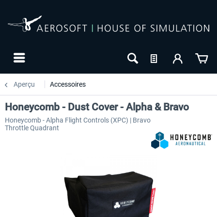
Aperçu
Accessoires
Honeycomb - Dust Cover - Alpha & Bravo
Honeycomb - Alpha Flight Controls (XPC) | Bravo
Throttle Quadrant
-27