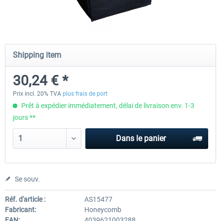
Honeycomb - Flight Sim USB Hub
CockpitCrafters - Under-Des
Shipping item
30,24 € *
55,45 € *
50,41 € *
40,33 € *
Prix incl. 20% TVA
plus frais de port
Prêt à expédier immédiatement, délai de livraison env. 1-3
jours **
Dans le panier
Se souv.
Réf. d'article :
AS15477
Fabricant:
Honeycomb
EAN:
4039621003288