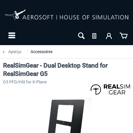
Aperçu
Accessoires
RealSimGear - Dual Desktop Stand for
RealSimGear G5
G5 PFD/HSI for X-Plane
-27