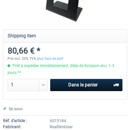
Honeycomb - Flight Sim USB Hub
CockpitCrafters - Under-Des
Shipping item
55,45 € *
50,41 € *
40,33 € *
80,66 € *
Prix incl. 20% TVA
plus frais de port
Prêt à expédier immédiatement, délai de livraison env. 1-3
jours **
Dans le panier
Se souv.
Réf. d'article :
AS15184
Fabricant:
RealSimGear