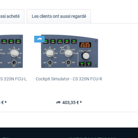
ussi acheté
Les clients ont aussi regardé
 CS 320N FCU-L
Cockpit Simulator - CS 320N FCU-R
 € *
403,35 € *