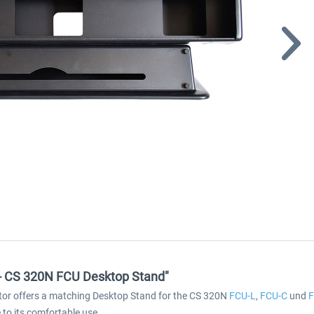
r - CS 320N FCU Desktop Stand"
lator offers a matching Desktop Stand for the CS 320N
FCU-L
,
FCU-C
und
F
to its comfortable use.