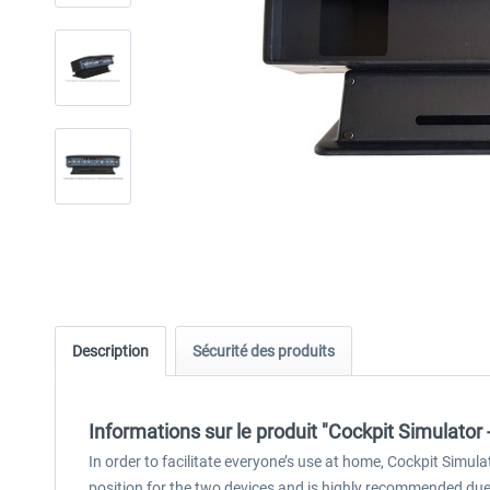
Description
Sécurité des produits
Informations sur le produit "Cockpit Simulato
In order to facilitate everyone’s use at home, Cockpit Simu
position for the two devices and is highly recommended due 