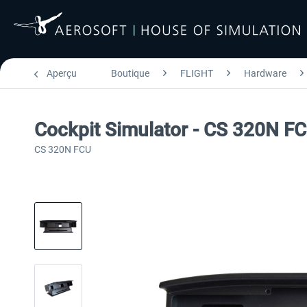
Aperçu
Boutique
FLIGHT
Hardware
Cockpit Simulator - CS 320N F
CS 320N FCU