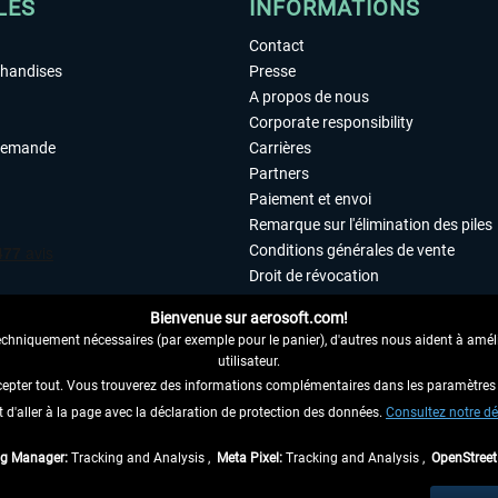
LES
INFORMATIONS
Contact
chandises
Presse
A propos de nous
Corporate responsibility
demande
Carrières
Partners
Paiement et envoi
Remarque sur l'élimination des piles
Conditions générales de vente
Droit de révocation
Déclaration de protection des donn
Bienvenue sur aerosoft.com!
Accessibilité
echniquement nécessaires (par exemple pour le panier), d'autres nous aident à amélio
Mentions légales
utilisateur.
cepter tout. Vous trouverez des informations complémentaires dans les paramètres 
it d'aller à la page avec la déclaration de protection des données.
 AU CONTRAT ICI
Consultez notre dé
ag Manager:
Tracking and Analysis ,
Meta Pixel:
Tracking and Analysis ,
OpenStree
 TVA légale comprise, hors
frais de port
et, le cas échéant, frais de remboursement, si