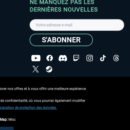
NE MANQUEZ PAS LES
DERNIÈRES NOUVELLES
S'ABONNER
ées
J'ai lu la
Déclaration de protection des données
.
rer nos offres et à vous offrir une meilleure expérience
Copyright © Aerosoft GmbH - Tous droits réservés
de confidentialité, où vous pourrez également modifier
claration de protection des données.
tMap:
Misc
 aucune description contraire.