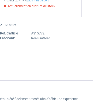
Prix incl. 20% TVA
plus frais de port
Actuellement en rupture de stock
Se souv.
Réf. d'article :
AS15772
Fabricant:
RealSimGear
il a été fidèlement recréé afin d'offrir une expérience