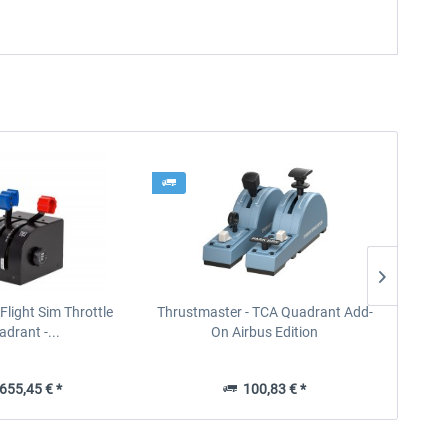
- Flight Sim Throttle
Thrustmaster - TCA Quadrant Add-
Thrust
drant -...
On Airbus Edition
55,45 € *
100,83 € *