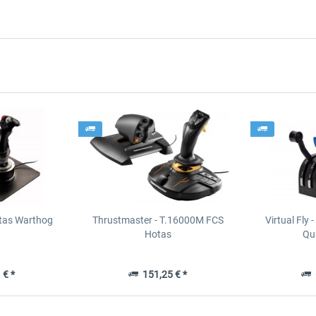
tas Warthog
Thrustmaster - T.16000M FCS
Virtual Fly 
Hotas
Qua
 € *
151,25 € *
6