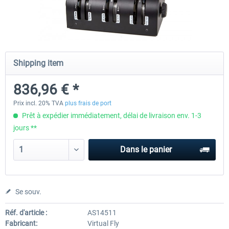
Honeycomb - Bravo Throttle Quadrant
Honeycomb Yoke & Throttle 
Shipping item
252,09 € *
463,86 € *
836,96 € *
Prix incl. 20% TVA
plus frais de port
Prêt à expédier immédiatement, délai de livraison env. 1-3
jours **
Dans le panier
Se souv.
Réf. d'article :
AS14511
Fabricant:
Virtual Fly