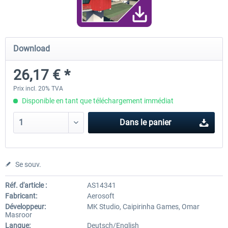
Airport Berlin Brandenburg V2 XP
Airport Zurich V2.0 XP
Download
26,17 € *
30,20 € *
26,17 € *
Prix incl. 20% TVA
Disponible en tant que téléchargement immédiat
Dans le panier
Se souv.
Réf. d'article :
AS14341
Fabricant:
Aerosoft
Développeur:
MK Studio, Caipirinha Games, Omar
Masroor
Langue:
Deutsch/English