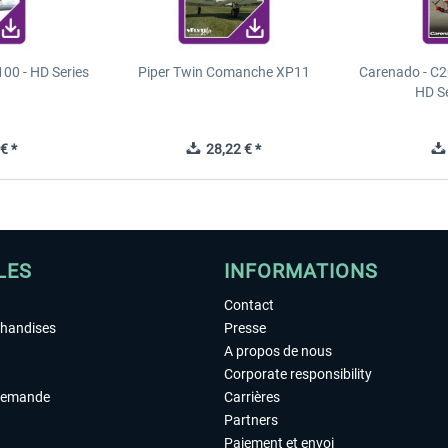
00 - HD Series
Piper Twin Comanche XP11
Carenado - C2
HD S
€ *
28,22 € *
LES
INFORMATIONS
Contact
chandises
Presse
A propos de nous
Corporate responsibility
demande
Carrières
Partners
Paiement et envoi