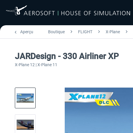
Aperçu
Boutique
FLIGHT
X-Plane
JARDesign - 330 Airliner XP
X-Plane 12 | X-Plane 11