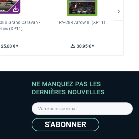
08B Grand Caravan -
PA-28R Arrow III (XP11)
PA-28
eries (XP11)
25,08 € *
38,95 € *
NE MANQUEZ PAS LES
DERNIÈRES NOUVELLES
S'ABONNER