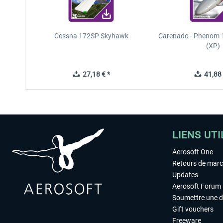
Cessna 172SP Skyhawk
Carenado - Phenom 1
(XP)
27,18 € *
41,88 
LIENS UTI
Aerosoft One
Retours de mar
Updates
Aerosoft Forum
Soumettre une 
Gift vouchers
Freeware