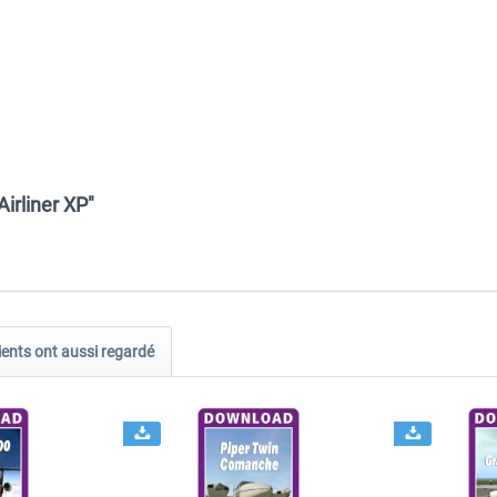
irliner XP"
ients ont aussi regardé