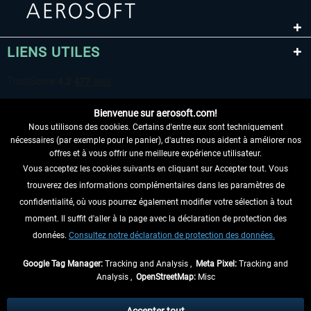
LIENS UTILES
Bienvenue sur aerosoft.com!
Nous utilisons des cookies. Certains d'entre eux sont techniquement
nécessaires (par exemple pour le panier), d'autres nous aident à améliorer nos
offres et à vous offrir une meilleure expérience utilisateur.
Vous acceptez les cookies suivants en cliquant sur Accepter tout. Vous
RENONCER AU CONTRAT ICI
trouverez des informations complémentaires dans les paramètres de
INFORMATIONS
confidentialité, où vous pourrez également modifier votre sélection à tout
moment. Il suffit d'aller à la page avec la déclaration de protection des
NE MANQUEZ PAS LES DERNIÈRES
données.
Consultez notre déclaration de protection des données.
NOUVELLES
Google Tag Manager:
Tracking and Analysis ,
Meta Pixel:
Tracking and
Analysis ,
OpenStreetMap:
Misc
* Tous les prix sont indiqués TVA légale comprise, hors
frais de port
et, le cas
échéant, frais de remboursement, si aucune description contraire.