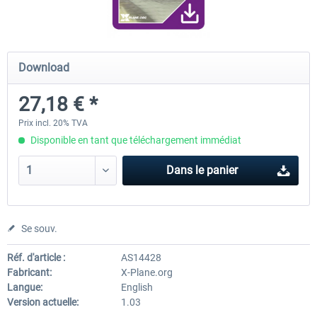
Diamond DA-62
Cessna 208 Grand Caravan 
Download
Series XP
27,18 € *
38,27 € *
49,36 € *
Prix incl. 20% TVA
Disponible en tant que téléchargement immédiat
Dans le panier
Se souv.
Réf. d'article :
AS14428
Fabricant:
X-Plane.org
Langue:
English
Version actuelle:
1.03