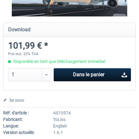
Diamond DA-62
Cessna 208 Grand Caravan 
Download
Series XP
101,99 € *
38,27 € *
49,36 € *
Prix incl. 20% TVA
Disponible en tant que téléchargement immédiat
Dans le panier
Se souv.
Réf. d'article :
AS15574
Fabricant:
ToLiss
Langue:
English
Version actuelle:
1.6.1