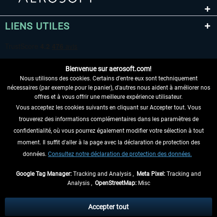
LIENS UTILES
Bienvenue sur aerosoft.com!
Nous utilisons des cookies. Certains d'entre eux sont techniquement
nécessaires (par exemple pour le panier), d'autres nous aident à améliorer nos
offres et à vous offrir une meilleure expérience utilisateur.
Vous acceptez les cookies suivants en cliquant sur Accepter tout. Vous
RENONCER AU CONTRAT ICI
trouverez des informations complémentaires dans les paramètres de
INFORMATIONS
confidentialité, où vous pourrez également modifier votre sélection à tout
moment. Il suffit d'aller à la page avec la déclaration de protection des
NE MANQUEZ PAS LES DERNIÈRES
données.
Consultez notre déclaration de protection des données.
NOUVELLES
Google Tag Manager:
Tracking and Analysis ,
Meta Pixel:
Tracking and
Analysis ,
OpenStreetMap:
Misc
* Tous les prix sont indiqués TVA légale comprise, hors
frais de port
et, le cas
échéant, frais de remboursement, si aucune description contraire.
Accepter tout
** S'applique aux envois vers l'Allemagne. Pour les autres pays, veuillez