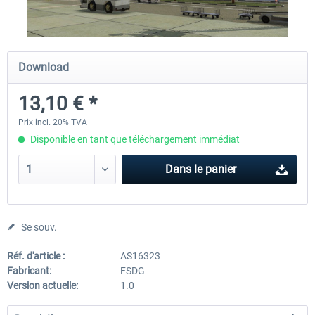
Airport Berlin Brandenburg V2 XP
Airport Zurich V2.0 XP
Download
13,10 € *
30,20 € *
26,17 € *
Prix incl. 20% TVA
Disponible en tant que téléchargement immédiat
Dans le panier
Se souv.
Réf. d'article :
AS16323
Fabricant:
FSDG
Version actuelle:
1.0