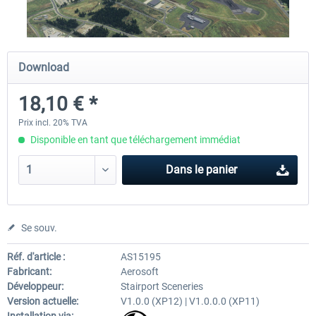
FunnerFlight - KSAN, KNZY & Naval
Saint Croix XP
Download
Base San...
18,10 € *
20,12 € *
24,99 € *
Prix incl. 20% TVA
Disponible en tant que téléchargement immédiat
Dans le panier
Se souv.
Réf. d'article :
AS15195
Fabricant:
Aerosoft
Développeur:
Stairport Sceneries
Version actuelle:
V1.0.0 (XP12) | V1.0.0.0 (XP11)