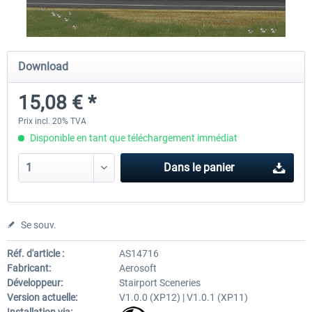
FunnerFlight - KSAN, KNZY & Naval
Saint Croix XP
Download
Base San...
15,08 € *
20,12 € *
24,99 € *
Prix incl. 20% TVA
Disponible en tant que téléchargement immédiat
Dans le panier
Se souv.
Réf. d'article :
AS14716
Fabricant:
Aerosoft
Développeur:
Stairport Sceneries
Version actuelle:
V1.0.0 (XP12) | V1.0.1 (XP11)