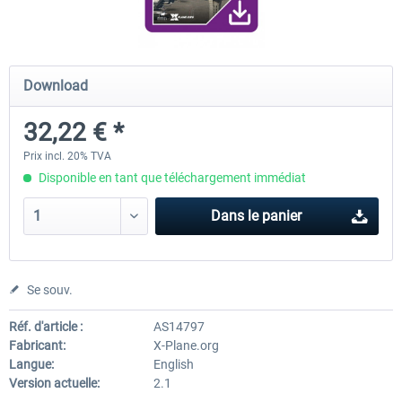
FunnerFlight - KSAN, KNZY & Naval
Saint Croix XP
Download
Base San...
32,22 € *
20,12 € *
24,99 € *
Prix incl. 20% TVA
Disponible en tant que téléchargement immédiat
Dans le panier
Se souv.
Réf. d'article :
AS14797
Fabricant:
X-Plane.org
Langue:
English
Version actuelle:
2.1