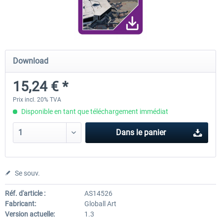
FunnerFlight - KSAN, KNZY & Naval
Saint Croix XP
Base San...
Download
20,12 € *
24,99 € *
15,24 € *
Prix incl. 20% TVA
Disponible en tant que téléchargement immédiat
Dans le panier
Se souv.
Réf. d'article :
AS14526
Fabricant:
Globall Art
Version actuelle:
1.3