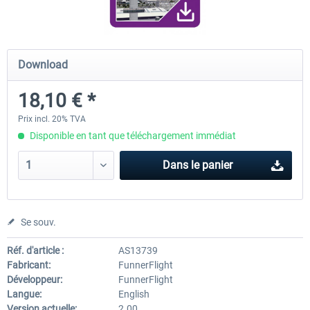
FunnerFlight - KSAN, KNZY & Naval
Saint Croix XP
Download
Base San...
18,10 € *
20,12 € *
24,99 € *
Prix incl. 20% TVA
Disponible en tant que téléchargement immédiat
Dans le panier
Se souv.
Réf. d'article :
AS13739
Fabricant:
FunnerFlight
Développeur:
FunnerFlight
Langue:
English
Version actuelle:
2.00