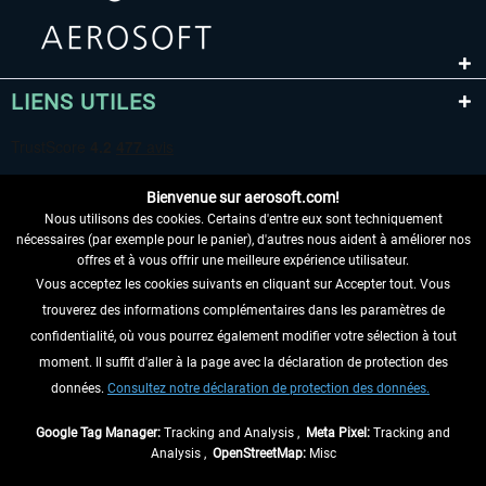
LIENS UTILES
Bienvenue sur aerosoft.com!
Nous utilisons des cookies. Certains d'entre eux sont techniquement
nécessaires (par exemple pour le panier), d'autres nous aident à améliorer nos
offres et à vous offrir une meilleure expérience utilisateur.
Vous acceptez les cookies suivants en cliquant sur Accepter tout. Vous
RENONCER AU CONTRAT ICI
trouverez des informations complémentaires dans les paramètres de
INFORMATIONS
confidentialité, où vous pourrez également modifier votre sélection à tout
moment. Il suffit d'aller à la page avec la déclaration de protection des
NE MANQUEZ PAS LES DERNIÈRES
données.
Consultez notre déclaration de protection des données.
NOUVELLES
Google Tag Manager:
Tracking and Analysis ,
Meta Pixel:
Tracking and
Analysis ,
OpenStreetMap:
Misc
* Tous les prix sont indiqués TVA légale comprise, hors
frais de port
et, le cas