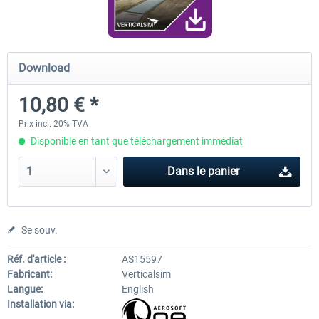
FunnerFlight - KSAN, KNZY & Naval
Saint Croix XP
Download
Base San...
10,80 € *
20,12 € *
24,99 € *
Prix incl. 20% TVA
Disponible en tant que téléchargement immédiat
Dans le panier
Se souv.
Réf. d'article :
AS15597
Fabricant:
Verticalsim
Langue:
English
Installation via: